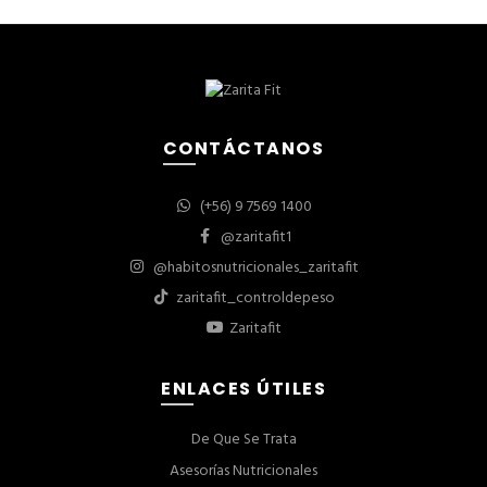
CONTÁCTANOS
(+56) 9 7569 1400
@zaritafit1
@habitosnutricionales_zaritafit
zaritafit_controldepeso
Zaritafit
ENLACES ÚTILES
De Que Se Trata
Asesorías Nutricionales