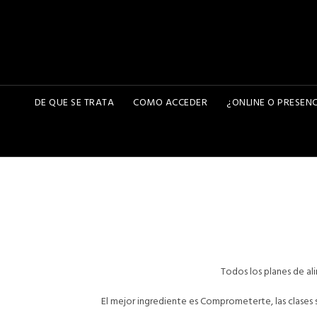
DE QUE SE TRATA
COMO ACCEDER
¿ONLINE O PRESENC
Todos los planes de al
El mejor ingrediente es Comprometerte, las clases 